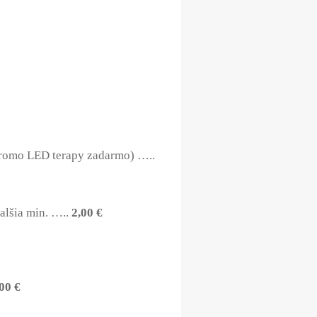
chromo LED terapy zadarmo) …..
alšia min. …..
2,00 €
00 €