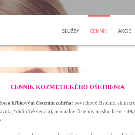
SLUŽBY
CENNÍK
AKCIE
CENNÍK KOZMETICKÉHO OŠETRENIA
ážou a hľbkovým čistením zahŕňa:
povrchové čistenie, skinsc
azvuk (*rádiofrekvenciu), manuálne čistenie, masku, krém -
39,
o