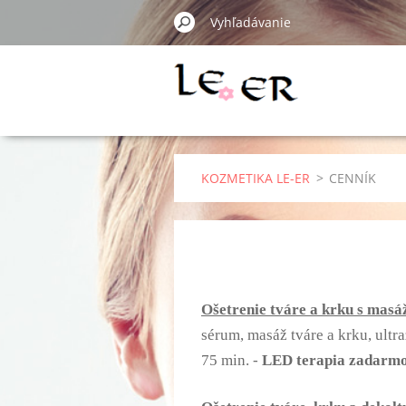
KOZMETIKA LE-ER
>
CENNÍK
Ošetrenie tváre a krku s mas
sérum, masáž tváre a krku, ultr
75 min. -
LED terapia zadarm