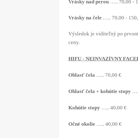
Vrásky nad perou
….. 70,00 - 
Vrásky na čele
….. 70,00 - 150
Výsledok je viditeľný po prvom
ceny
.
HIFU
-
NEINVAZÍVNY FACE
Oblasť čela
….. 70,00 €
Oblasť čela + kohútie stopy
….
Kohútie stopy
….. 40,00 €
Očné okolie
….. 40,00 €