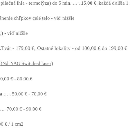
epilačná ihla - termolýza) do 5 min. …..
15,00 €
, každá ďalšia 1
ánenie chľpkov celé telo - viď nižšie
 )
-
viď nižšie
Tvár - 179,00 €, Ostatné lokality - od 100,00 € do 199,00 €
.
(
Nd. YAG Switched laser)
0,00 € - 80,00 €
a
….. 50,00 € - 70,00 €
.. 70,00 € - 90,00 €
00
€
/ 1 cm2