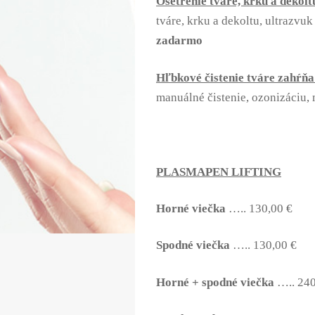
Ošetrenie tváre, krku a dekol
tváre, krku a dekoltu, ultrazvu
zadarmo
Hľbkové čistenie tváre zahŕňa
manuálné čistenie, ozonizáciu,
PLASMAPEN LIFTING
Horné viečka
….. 130,00 €
Spodné viečka
….. 130,00 €
Horné + spodné viečka
….. 240