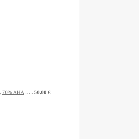
,
70% AHA
…..
50,00 €