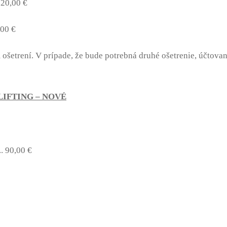
120,00 €
,00 €
 ošetrení. V prípade, že bude potrebná druhé ošetrenie, účtov
LIFTING – NOVÉ
. 90,00 €