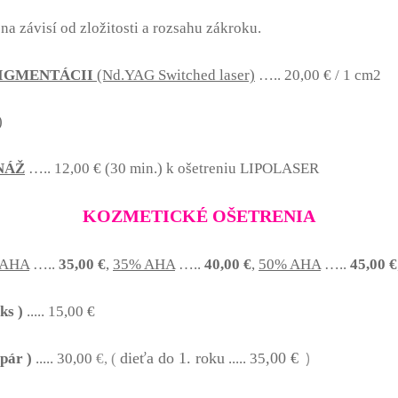
a závisí od zložitosti a rozsahu zákroku.
PIGMENTÁCII
(Nd.YAG Switched laser)
….. 20,00 € / 1 cm2
)
NÁŽ
….. 12,00 € (30 min.) k ošetreniu LIPOLASER
KOZMETICKÉ OŠETRENIA
 AHA
…..
35,00 €
,
35% AHA
…..
40,00 €
,
50% AHA
…..
45,00 €
ks )
..... 15,00 €
)
dieťa do 1. roku
,00 €
pár )
..... 30,00
€, (
..... 35