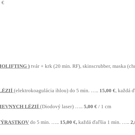
 €
OLIFTING )
tvár + krk (20 min. RF), skinscrubber, maska (
LÉZIÍ
(elektrokoagulácia ihlou) do 5 min. …..
15,00 €
, každá ď
IEVNYCH LÉZIÍ
(Diodový laser) …..
5,00 €
/ 1 cm
VÝRASTKOV
do 5 min. …..
15,00 €,
každá ďaľšia 1 min. …..
2,