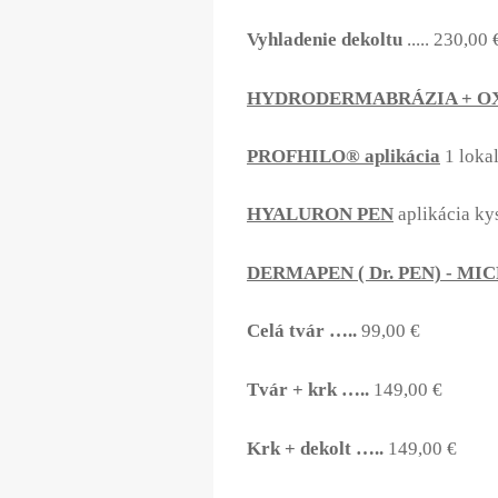
Vyhladenie dekoltu
..... 230,00 
HYDRODERMABRÁZIA + OX
PROFHILO® aplikácia
1 lokal
HYALURON PEN
aplikácia ky
DERMAPEN ( Dr. PEN) - M
Celá tvár …..
99,00 €
Tvár + krk …..
149,00 €
Krk + dekolt …..
149,00 €