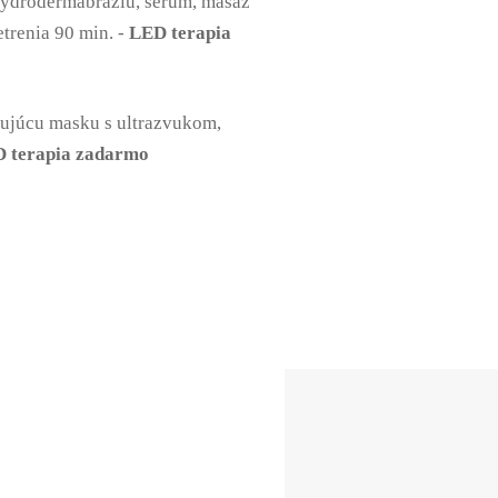
 hydrodermabráziu, sérum, masáž
etrenia 90 min. -
LED terapia
čujúcu masku s ultrazvukom,
 terapia zadarmo