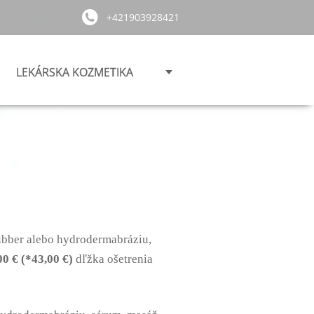
+421903928421
LEKÁRSKA KOZMETIKA
rubber alebo hydrodermabráziu,
00 € (*43,00 €)
dľžka ošetrenia