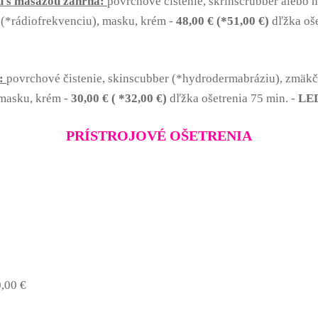
tu s masážou zahŕňa:
povrchové čistenie, skrinscrubber alebo
k (*rádiofrekvenciu), masku, krém -
48,00 €
(*51,00 €)
dľžka oš
:
povrchové čistenie, skinscubber (*hydrodermabráziu), zmäk
 masku, krém -
30
,00 € ( *32,00 €)
dľžka ošetrenia 75 min. -
LED
PRÍSTROJOVÉ OŠETRENIA
,00 €