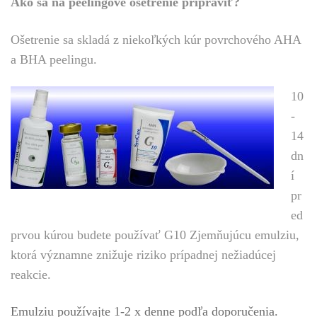
Ako sa na peelingové ošetrenie pripraviť?
Ošetrenie sa skladá z niekoľkých kúr povrchového AHA
a BHA peelingu.
10
-
14
dn
í
pr
ed
prvou kúrou budete používať G10 Zjemňujúcu emulziu,
ktorá významne znižuje riziko prípadnej nežiadúcej
reakcie.
Emulziu používajte 1-2 x denne podľa doporučenia.