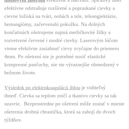
diodovým laserom
efektívne a natrvalo. Špičkový laser
efektívne odstraňuje rozšírené a popraskané cievky a
cievne ložiská na tvári, nohách a tele, teleangiektázie,
hemangiómy, začervenalú pokožku.
Na dolných
končatinách ošetrujeme najmä metličkovité žilky a
rozvetvené červené i modré cievky. Laserovým lúčom
vieme efektívne zasiahnuť cievy zvyčajne do priemeru
4mm.
Po ošetrení nie je potrebné nosiť elastické
kompresné pančuchy, nie ste výraznejšie obmedzený v
bežnom živote.
Výsledok po elektrokoagulácii ihlou
je viditeľný
ihneď
Cievka sa teplom zničí a tkanivo cievky sa tak
.
uzavrie. Bezprostredne po ošetrení môže zostať v mieste
ošetrenia drobná chrastička, ktorá sa zahojí do dvoch
týždňov.