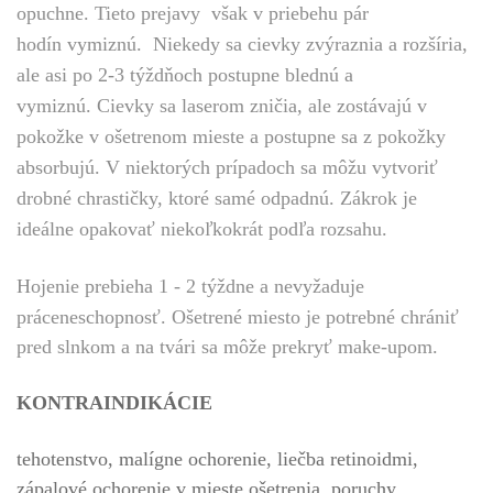
opuchne. Tieto prejavy však v priebehu pár
hodín vymiznú. Niekedy sa cievky zvýraznia a rozšíria,
ale asi po 2-3 týždňoch postupne blednú a
vymiznú. Cievky sa laserom zničia, ale zostávajú v
pokožke v ošetrenom mieste a postupne sa z pokožky
absorbujú. V niektorých prípadoch sa môžu vytvoriť
drobné chrastičky, ktoré samé odpadnú. Zákrok je
ideálne opakovať niekoľkokrát podľa rozsahu.
Hojenie prebieha 1 - 2 týždne a nevyžaduje
práceneschopnosť.
Ošetrené miesto je potrebné chrániť
pred slnkom a na tvári sa môže prekryť make-upom.
KONTRAINDIKÁCIE
tehotenstvo, malígne ochorenie, liečba retinoidmi,
zápalové ochorenie v mieste ošetrenia, poruchy