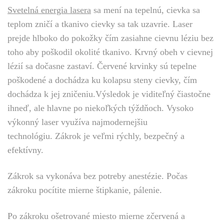
Svetelná energia lasera
sa mení na tepelnú, cievka sa
teplom zničí a tkanivo cievky sa tak uzavrie. Laser
prejde hlboko do pokožky čím zasiahne cievnu léziu bez
toho aby poškodil okolité tkanivo. Krvný obeh v cievnej
lézií sa dočasne zastaví. Červené krvinky sú tepelne
poškodené a dochádza ku kolapsu steny cievky, čím
dochádza k jej zničeniu.Výsledok je viditeľný čiastočne
ihneď, ale hlavne po niekoľkých týždňoch. Vysoko
výkonný laser využíva najmodernejšiu
technológiu. Zákrok je veľmi rýchly, bezpečný a
efektívny.
Zákrok sa vykonáva bez potreby anestézie. Počas
zákroku pocítite mierne štipkanie, pálenie.
Po zákroku ošetrované miesto mierne zčervená a