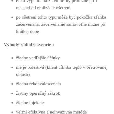
efekt vypnutia kože viditeľný približne po 1
mesiaci od realizácie ošetrení
po ošetrení tohto typu môže byť pokožka zľahka
začervenaná, začervenanie samovoľne mizne po
krátkej dobe
Výhody rádiofrekvencie :
žiadne vedľajšie účinky
nie je bolestivá (klient cíti iba teplo v ošetrovanej
oblasti)
žiadna rekonvalescencia
žiadny operačný zákrok
žiadne injekcie
veľmi efektívna a neinvazívna metóda