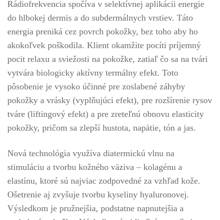
Rádiofrekvencia spočíva v selektívnej aplikácii energie
do hlbokej dermis a do subdermálnych vrstiev. Táto
energia preniká cez povrch pokožky, bez toho aby ho
akokoľvek poškodila. Klient okamžite pocíti príjemný
pocit relaxu a sviežosti na pokožke, zatiaľ čo sa na tvári
vytvára biologicky aktívny termálny efekt. Toto
pôsobenie je vysoko účinné pre zoslabené záhyby
pokožky a vrásky (vyplňujúci efekt), pre rozšírenie rysov
tváre (liftingový efekt) a pre zreteľnú obnovu elasticity
pokožky, pričom sa zlepší hustota, napätie, tón a jas.
Nová technológia využíva diatermickú vlnu na
stimuláciu a tvorbu kožného väziva – kolagénu a
elastínu, ktoré sú najviac zodpovedné za vzhľad kože.
Ošetrenie aj zvyšuje tvorbu kyseliny hyaluronovej.
Výsledkom je pružnejšia, podstatne napnutejšia a