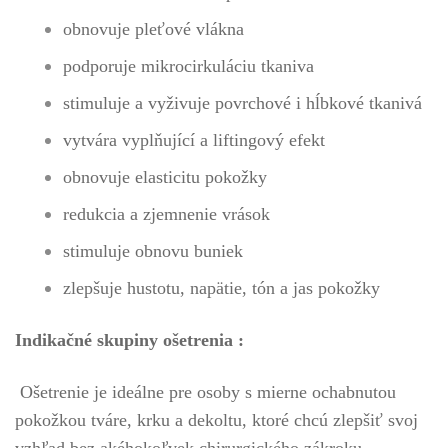
obnovuje pleťové vlákna
podporuje mikrocirkuláciu tkaniva
stimuluje a vyživuje povrchové i hĺbkové tkanivá
vytvára vyplňující a liftingový efekt
obnovuje elasticitu pokožky
redukcia a zjemnenie vrások
stimuluje obnovu buniek
zlepšuje hustotu, napätie, tón a jas pokožky
Indikačné skupiny ošetrenia :
Ošetrenie je ideálne pre osoby s mierne ochabnutou
pokožkou tváre, krku a dekoltu, ktoré chcú zlepšiť svoj
vzhľad bez akéhokoľvek chirurgického zákroku.