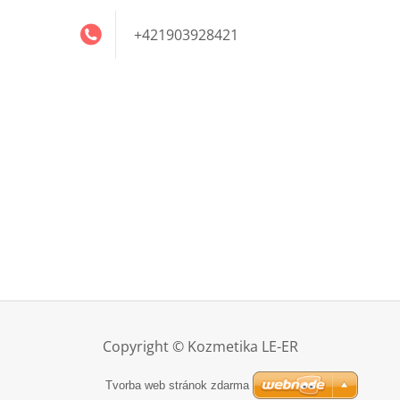
+421903928421
Copyright © Kozmetika LE-ER
Tvorba web stránok zdarma