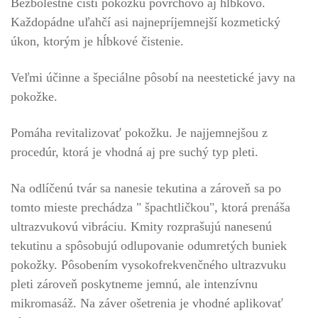
Bezbolestne čistí pokožku povrchovo aj hĺbkovo.
Každopádne uľahčí asi najnepríjemnejší kozmetický
úkon, ktorým je hĺbkové čistenie.
Veľmi účinne a špeciálne pôsobí na neestetické javy na
pokožke.
Pomáha revitalizovať pokožku. Je najjemnejšou z
procedúr, ktorá je vhodná aj pre suchý typ pleti.
Na odlíčenú tvár sa nanesie tekutina a zároveň sa po
tomto mieste prechádza " špachtličkou", ktorá prenáša
ultrazvukovú vibráciu. Kmity rozprašujú nanesenú
tekutinu a spôsobujú odlupovanie odumretých buniek
pokožky. Pôsobením vysokofrekvenčného ultrazvuku
pleti zároveň poskytneme jemnú, ale intenzívnu
mikromasáž. Na záver ošetrenia je vhodné aplikovať