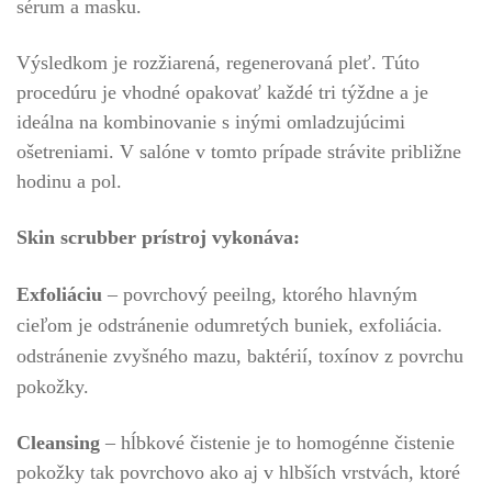
sérum a masku.
Výsledkom je rozžiarená, regenerovaná pleť. Túto
procedúru je vhodné opakovať každé tri týždne a je
ideálna na kombinovanie s inými omladzujúcimi
ošetreniami. V salóne v tomto prípade strávite približne
hodinu a pol.
Skin scrubber prístroj vykonáva:
Exfoliáciu
– povrchový peeilng, ktorého hlavným
cieľom je odstránenie odumretých buniek, exfoliácia.
odstránenie zvyšného mazu, baktérií, toxínov z povrchu
pokožky.
Cleansing
– hĺbkové čistenie je to homogénne čistenie
pokožky tak povrchovo ako aj v hlbších vrstvách, ktoré