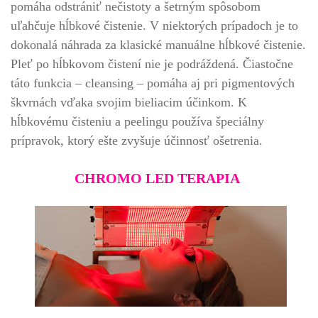
pomáha odstrániť nečistoty a šetrným spôsobom
uľahčuje hĺbkové čistenie. V niektorých prípadoch je to
dokonalá náhrada za klasické manuálne hĺbkové čistenie.
Pleť po hĺbkovom čistení nie je podráždená. Čiastočne
táto funkcia – cleansing – pomáha aj pri pigmentových
škvrnách vďaka svojim bieliacim účinkom. K
hĺbkovému čisteniu a peelingu používa špeciálny
prípravok, ktorý ešte zvyšuje účinnosť ošetrenia.
CHROMO LED TERAPIA