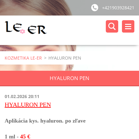
+421903928421
KOZMETIKA LE-ER
>
HYALURON PEN
HYALURON PEN
01.02.2026 20:11
HYALURON PEN
Aplikácia kys. hyaluron. po zľave
1 ml -
45 €