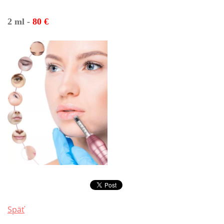
2 ml
-
8
0 €
Späť