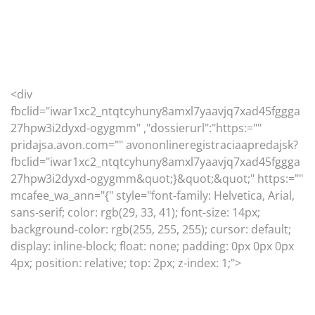
<div
fbclid="iwar1xc2_ntqtcyhuny8amxl7yaavjq7xad45fggga
27hpw3i2dyxd-ogygmm" ,"dossierurl":"https:=""
pridajsa.avon.com="" avononlineregistraciaapredajsk?
fbclid="iwar1xc2_ntqtcyhuny8amxl7yaavjq7xad45fggga
27hpw3i2dyxd-ogygmm&quot;}&quot;&quot;" https:=""
mcafee_wa_ann="{" style="font-family: Helvetica, Arial,
sans-serif; color: rgb(29, 33, 41); font-size: 14px;
background-color: rgb(255, 255, 255); cursor: default;
display: inline-block; float: none; padding: 0px 0px 0px
4px; position: relative; top: 2px; z-index: 1;">