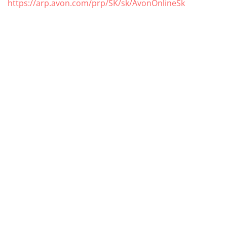
https://arp.avon.com/prp/SK/sk/AvonOnlineSk