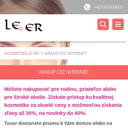
+421903928421
KOZMETIKA LE-ER
>
NÁKUP CEZ INTERNET
NÁKUP CEZ INTERNET
Môžete nakupovať pre rodinu, priateľov alebo
pre široké okolie. Získate prístup ku
kvalitnej
kozmetike za skvelé ceny s možnosťou získania
zľavy až 30%, na novinky do 60%.
Tovar dostanete priamo k Vám domov alebo na