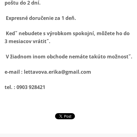
poštu do 2 dní.
Expresné doručenie za 1 deň.
Kedˇ nebudete s výrobkom spokojní, môžete ho do
3 mesiacov vrátitˇ.
V žiadnom inom obchode nemáte takúto možnostˇ.
e-mail : lettavova.erika@gmail.com
tel. : 0903 928421